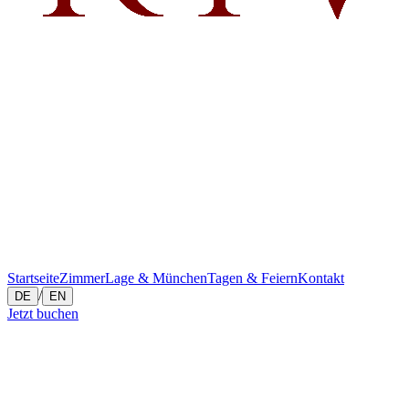
Startseite
Zimmer
Lage & München
Tagen & Feiern
Kontakt
/
DE
EN
Jetzt buchen