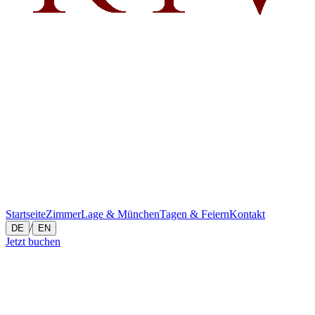
Startseite
Zimmer
Lage & München
Tagen & Feiern
Kontakt
/
DE
EN
Jetzt buchen