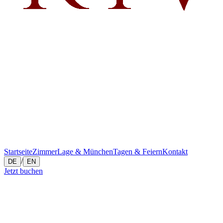
Startseite
Zimmer
Lage & München
Tagen & Feiern
Kontakt
/
DE
EN
Jetzt buchen