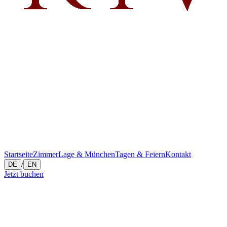
Startseite
Zimmer
Lage & München
Tagen & Feiern
Kontakt
/
DE
EN
Jetzt buchen