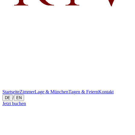
Startseite
Zimmer
Lage & München
Tagen & Feiern
Kontakt
/
DE
EN
Jetzt buchen