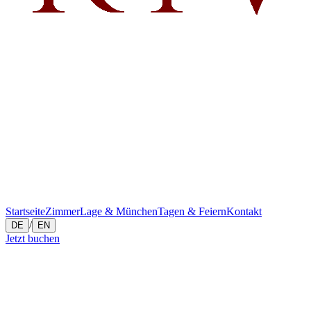
Startseite
Zimmer
Lage & München
Tagen & Feiern
Kontakt
/
DE
EN
Jetzt buchen