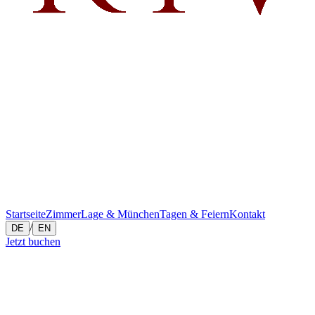
Startseite
Zimmer
Lage & München
Tagen & Feiern
Kontakt
/
DE
EN
Jetzt buchen